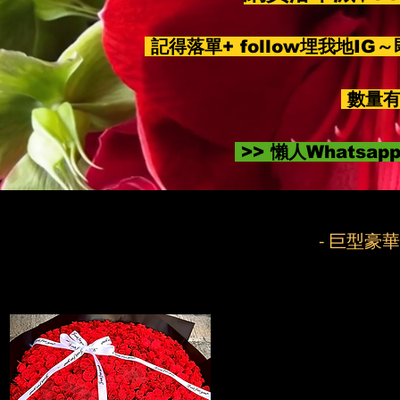
記得落單+ follow埋我地IG
數量有
>> 懶人Whatsa
- 巨型豪