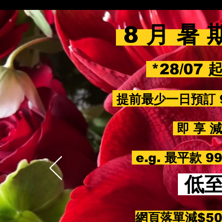
8 月 暑 
*28/07 
提前最少一日預訂 
即 享 減 
e.g. 最平款 
低
網頁落單減$5