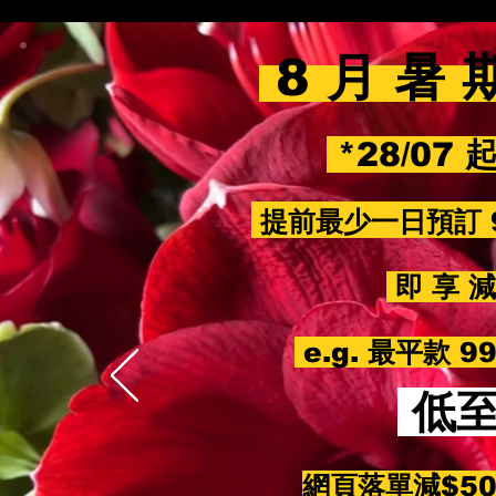
8 月 暑 
*28/07 
提前最少一日預訂 
即 享 減 
e.g. 最平款 
低
網頁落單減$5