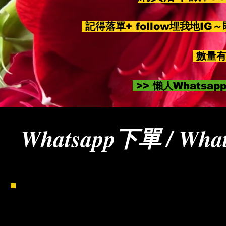
記得落單+ follow埋我地IG
數量有
>> 懶人Whatsa
Whatsapp下單 / What
請客戶使用手機加入我們的電話號碼（852）9
WhatsApp對話下單。請複製及填妥以下