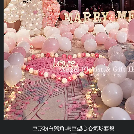
巨形粉白獨角.馬巨型心心氣球套餐