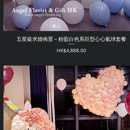
五星級求婚佈置～粉藍白色系巨型心心氣球套餐
Price
HK$4,888.00