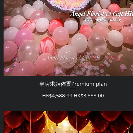
皇牌求婚佈置Premium plan
Regular Price
Sale Price
HK$4,588.00
HK$3,888.00