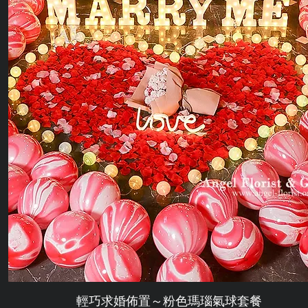
輕巧求婚佈置～粉色瑪瑙氣球套餐