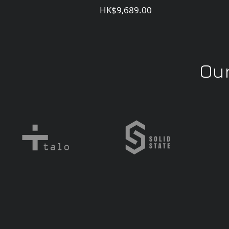
Price
HK$9,689.00
Our