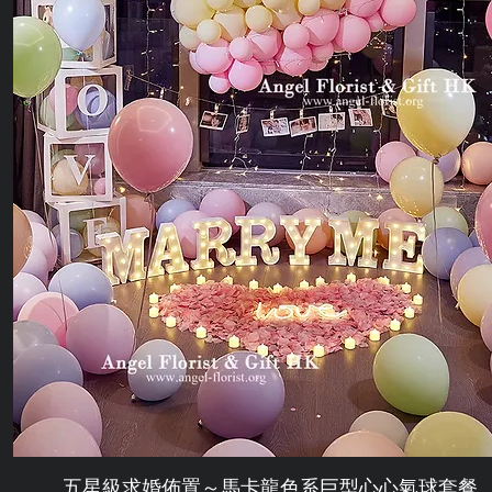
五星級求婚佈置～馬卡龍色系巨型心心氣球套餐