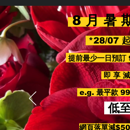
8 月 暑 
*28/07 
提前最少一日預訂 
即 享 減 
e.g. 最平款 
低
網頁落單減$5