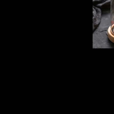
經典童話
Product Code : #GS019 Product Price : ► HK $988 