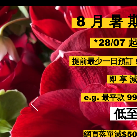
8 月 暑 
*28/07 
提前最少一日預訂 
即 享 減 
e.g. 最平款 
低
網頁落單減$5