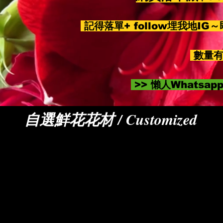
記得落單+ follow埋我地IG
數量有
>> 懶人Whatsa
自選鮮花花材 / Customized
顧客可先自選鮮花花材，我們的專業花藝師會幫你
喜歡自己在家中插花陶冶性情的顧客們，您亦可選
可等收貨。購滿HK$800即可選擇享用免費送貨時段