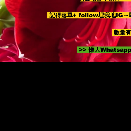
記得落單+ follow埋我地IG
數量有
>> 懶人Whatsa