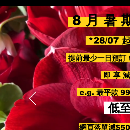
8 月 暑 
*28/07 
提前最少一日預訂 
即 享 減 
e.g. 最平款 
低
網頁落單減$5