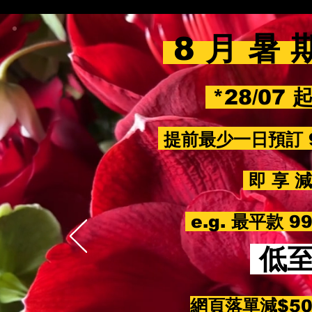
8 月 暑 
*28/07 
提前最少一日預訂 
即 享 減 
e.g. 最平款 
低
網頁落單減$5