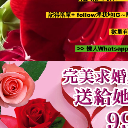
記得落單+ follow埋我地IG
數量有
>> 懶人Whatsa