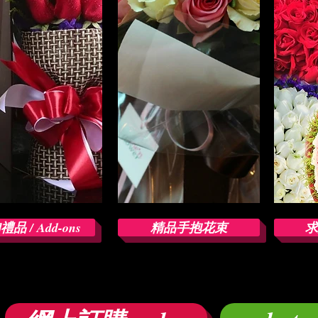
品 / Add-ons
精品手抱花束
求