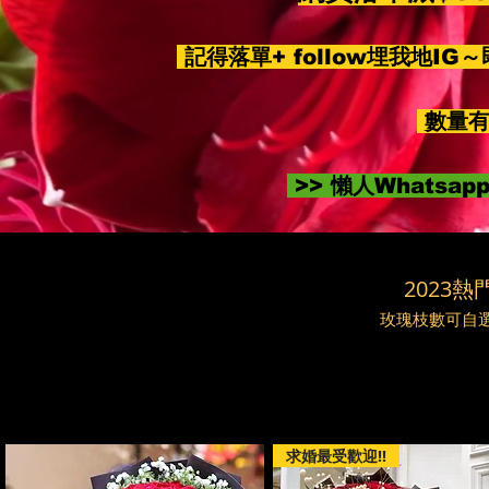
記得落單+ follow埋我地IG
數量有
>> 懶人Whatsa
2023熱門
玫瑰枝數可自選9
求婚最受歡迎!!