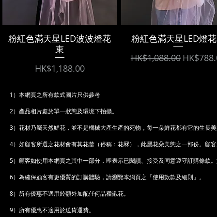
粉紅色滿天星LED波波燈花
粉紅色滿天星LED燈
束
Regular Price
Sale Pri
HK$1,088.00
HK$788.
Price
HK$1,188.00
1）本網頁之所有款式圖片只供參考
2）產品相片處於單一狀態及環境下拍攝。
3）花材乃屬天然鮮花，並不是機械大產生產的死物，每一朵鮮花都有它的生長
4）如顧客所選之花材會有其花蕾（俗稱：花冧），此屬花朵美態之一部份。顧
5）顧客如使用本網頁之其中一部分，即表示已閱讀、接受及同意遵守訂購條款
6）為確保顧客有更優質的訂購體驗，請瀏覽本網頁之「使用款款及細則」。
8）所有優惠不適用於額外加配任何品種襯花。
9）所有優惠不適用於送貨運費。