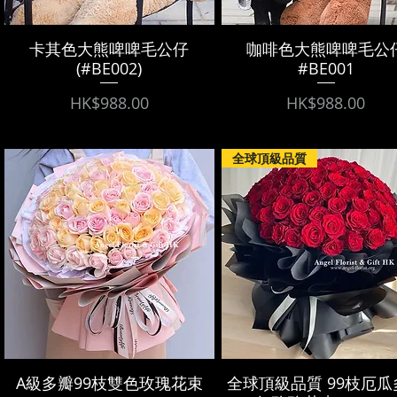
卡其色大熊啤啤毛公仔
咖啡色大熊啤啤毛公
(#BE002)
#BE001
Price
Price
HK$988.00
HK$988.00
全球頂級品質
A級多瓣99枝雙色玫瑰花束
全球頂級品質 99枝厄瓜