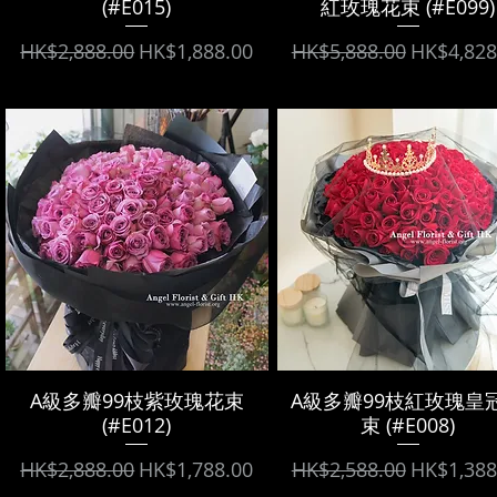
(#E015)
紅玫瑰花束 (#E099)
Regular Price
Sale Price
Regular Price
Sale Pric
HK$2,888.00
HK$1,888.00
HK$5,888.00
HK$4,828
A級多瓣99枝紫玫瑰花束
A級多瓣99枝紅玫瑰皇
(#E012)
束 (#E008)
Regular Price
Sale Price
Regular Price
Sale Pric
HK$2,888.00
HK$1,788.00
HK$2,588.00
HK$1,388