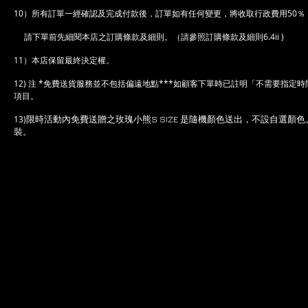
10）​所有訂單一經確認及完成付款後，訂單如有任何變更，將收取行政費用50％
請下單前先細閱本店之訂購條款及細則。（請參照訂購條款及細則6.4ii )
11）本店保留最終決定權。
12) ​注 *免費送貨服務並不包括偏遠地點***如顧客下單時已註明「不需要
項目。
13)
限時活動內免費送贈之玫瑰小熊S SIZE 是隨機顏色送出，不設自選顏
裝。