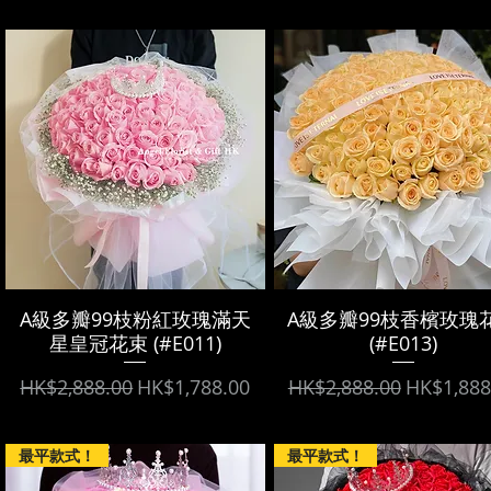
A級多瓣99枝粉紅玫瑰滿天
A級多瓣99枝香檳玫瑰
星皇冠花束 (#E011)
(#E013)
Regular Price
Sale Price
Regular Price
Sale Pric
HK$2,888.00
HK$1,788.00
HK$2,888.00
HK$1,888
最平款式！
最平款式！