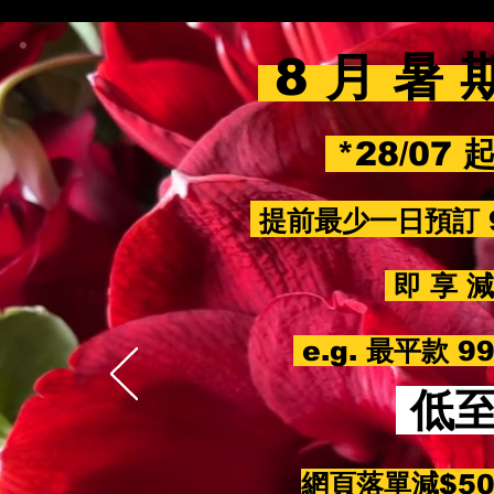
8 月 暑 
*28/07 
提前最少一日預訂 
即 享 減 
e.g. 最平款 
低
網頁落單減$5