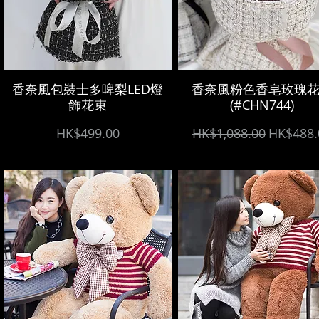
香奈風包裝士多啤梨LED燈
香奈風粉色香皂玫瑰
飾花束
(#CHN744)
Price
Regular Price
Sale Pri
HK$499.00
HK$1,088.00
HK$488.