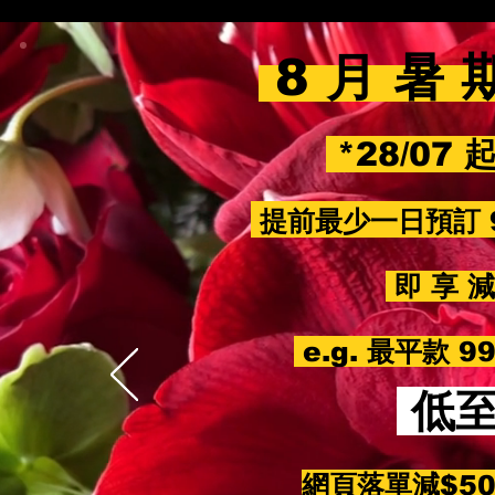
8 月 暑 
*28/07 
提前最少一日預訂 
即 享 減 
e.g. 最平款 
低
網頁落單減$5