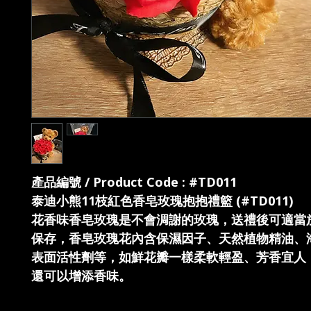
產品編號 / Product Code : #TD011
泰迪小熊11枝紅色香皂玫瑰抱抱禮籃 (#TD011)
花香味香皂玫瑰是不會淍謝的玫瑰，送禮後可適當
保存，香皂玫瑰花內含保濕因子、天然植物精油、
表面活性劑等，如鮮花瓣一樣柔軟輕盈、芳香宜人
還可以增添香味。