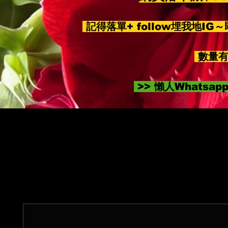
記得落單+ follow埋我地IG
數量有
>> 懶人Whatsa