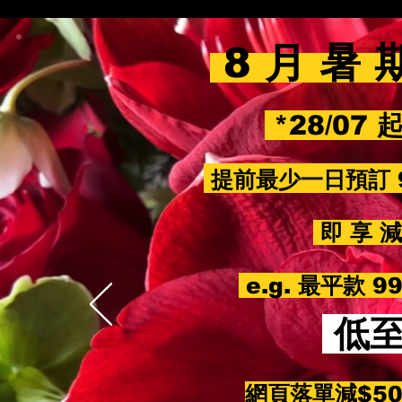
8 月 暑 
*28/07 
提前最少一日預訂 
即 享 減 
e.g. 最平款 
低
網頁落單減$5