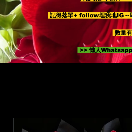
記得落單+ follow埋我地IG
數量有
>> 懶人Whatsa