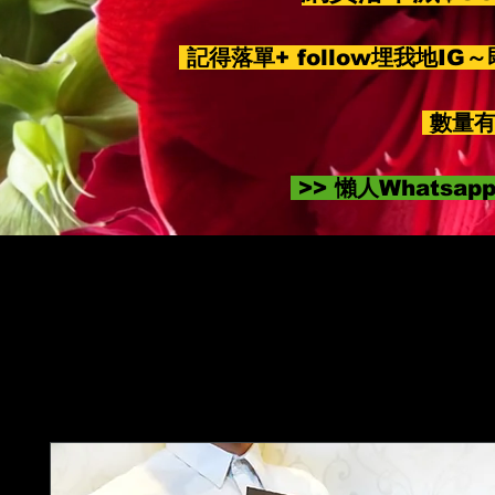
記得落單+ follow埋我地IG
數量有
>> 懶人Whatsa