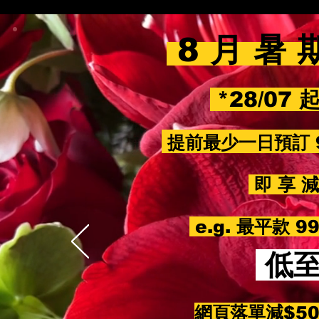
8 月 暑 
*28/07 
提前最少一日預訂 
即 享 減 
e.g. 最平款 
低
網頁落單減$5