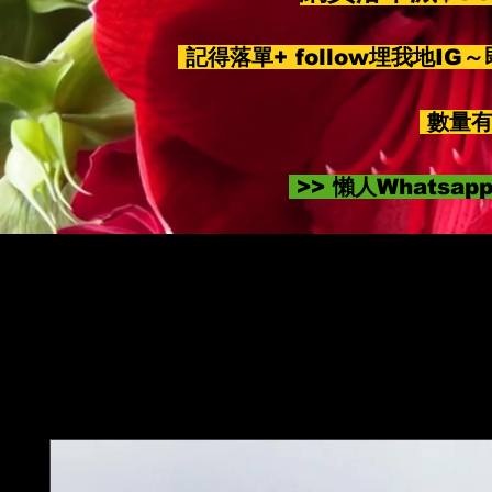
記得落單+ follow埋我地IG
數量有
>> 懶人Whatsa