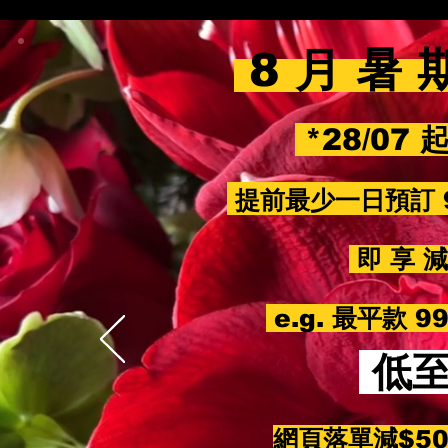
8 月 暑 
*28/07 
提前最少一日預訂 
即 享 減 
e.g. 最平款 
低
網頁落單減$5