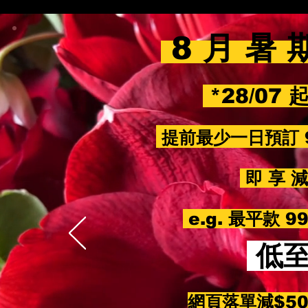
8 月 暑 
*28/07 
提前最少一日預訂 
即 享 減 
e.g. 最平款 
低
網頁落單減$5