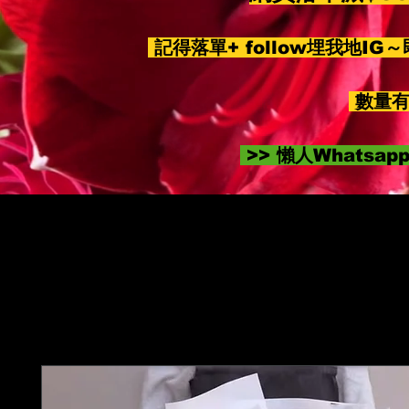
記得落單+ follow埋我地IG
數量有
>> 懶人Whatsa