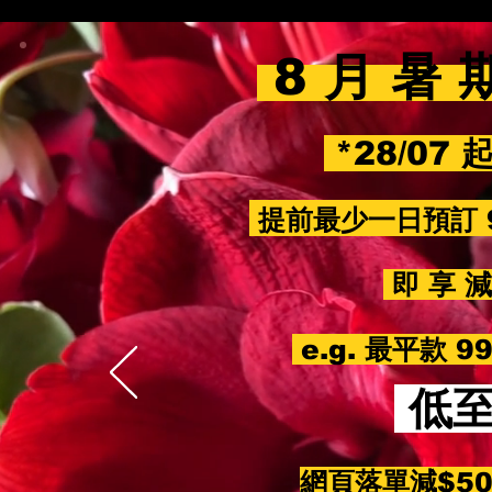
8 月 暑 
*28/07 
提前最少一日預訂 
即 享 減 
e.g. 最平款 
低
網頁落單減$5