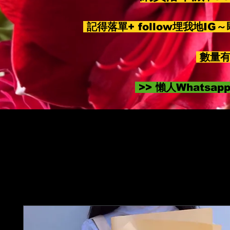
記得落單+ follow埋我地IG
數量有
>> 懶人Whatsa