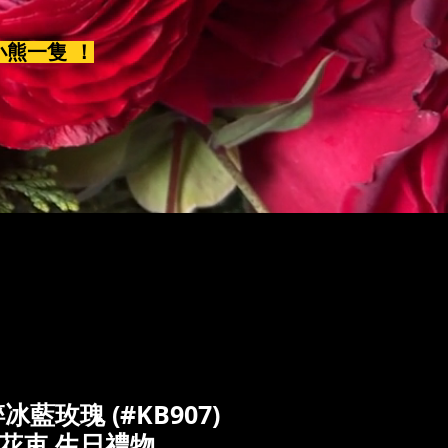
小熊一隻 ！
藍玫瑰 (#KB907)
花束.生日禮物