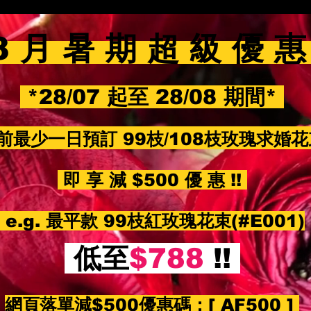
8 月 暑 期 超 級 優 
*28/07 起至 28/08 期間*
前最少一日預訂 99枝/108枝玫瑰求婚
即 享 減 $500 優 惠 !!
e.g. 最平款 99枝紅玫瑰花束(#E001)
低至
$788
!!
網頁落單減$500優惠碼：
[ AF500 ]