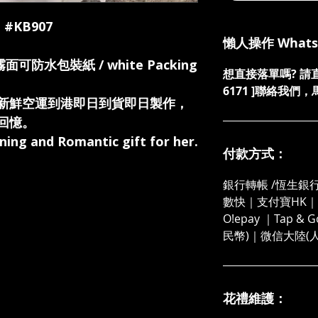
: #KB907
懶人操作 What
霧面可防水包裝紙 / white Packing
想直接落單嗎? 請直接發
6171 ]聯絡我
新鮮空運到港即日到貨即日製作，
回憶。
ning and Romantic gift for her.
付款方式：
銀行轉帳 /恆生銀行
數快｜支付寶HK｜微
O!epay ｜Tap &
民幣)｜微信大陸(
花禮維護：