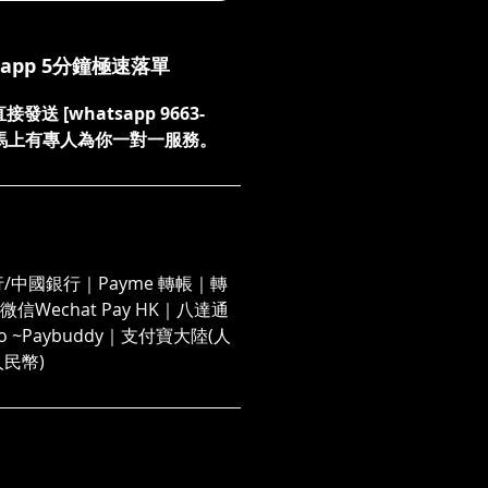
sapp 5分鐘極速落單
送 [whatsapp 9663-
們，馬上有專人為你一對一服務。
/中國銀行｜Payme 轉帳｜轉
信Wechat Pay HK｜八達通
 Go ~Paybuddy｜支付寶大陸(人
人民幣)