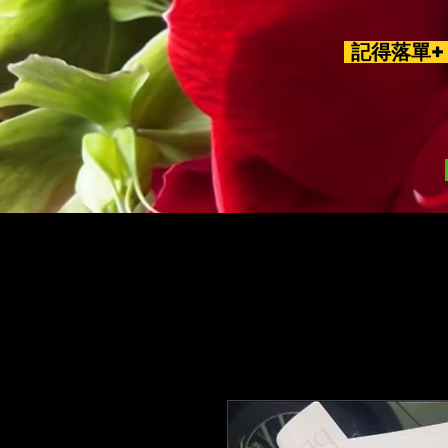
記得落單+ 