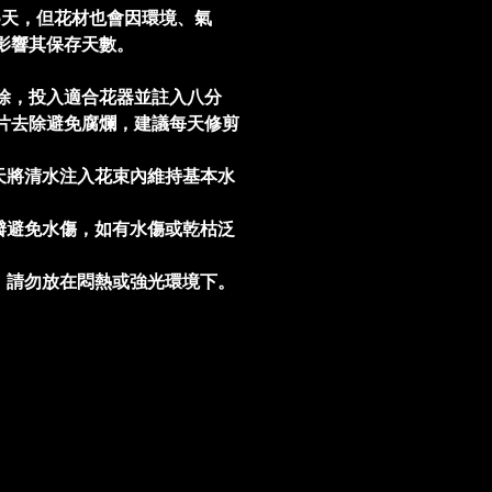
5天，但花材也會因環境、氣
影響其保存天數。
除，投入適合花器並註入八分
片去除避免腐爛，建議每天修剪
。
天將清水注入花束內維持基本水
瓣避免水傷，如有水傷或乾枯泛
，請勿放在悶熱或強光環境下。