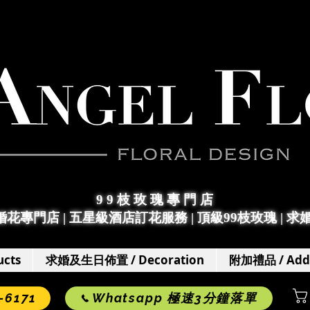
9 9 枝 玫 瑰 專 門 店
求婚花專門店
|
五星級酒店訂花服務 | 頂級99枝玫瑰 |
求
cts
求婚及生日佈置 / Decoration
附加禮品 / Add
6171
Whatsapp 極速3分鐘落單