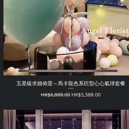
五星級求婚佈置～馬卡龍色系巨型心心氣球套餐
通常価格
セール価格
HK$6,888.00
HK$5,388.00