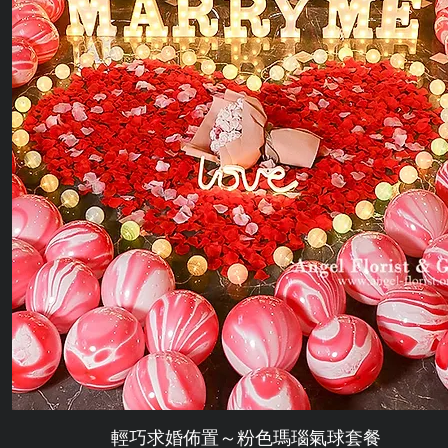
輕巧求婚佈置～粉色瑪瑙氣球套餐