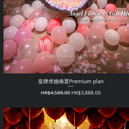
皇牌求婚佈置Premium plan
通常価格
セール価格
HK$4,588.00
HK$3,888.00