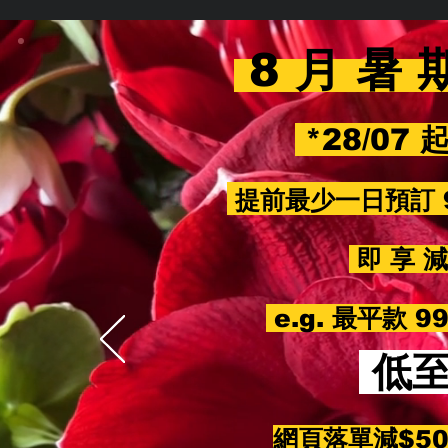
8 月 暑 
*28/07 
提前最少一日預訂 
即 享 減 
e.g. 最平款 
低
網頁落單減$5