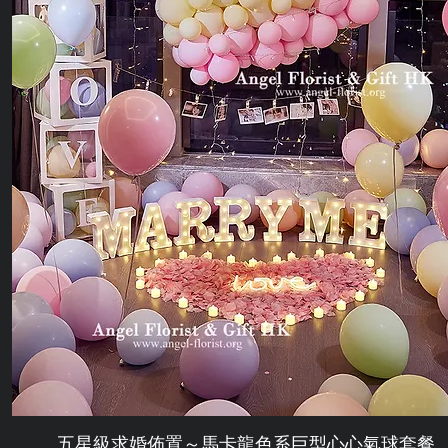
五星級求婚佈置～馬卡龍色系巨型心心氣球套餐