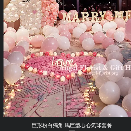
巨形粉白獨角.馬巨型心心氣球套餐