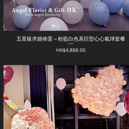
五星級求婚佈置～粉藍白色系巨型心心氣球套餐
価格
HK$4,888.00