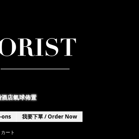
婚酒店氣球佈置
-ons
我要下單 / Order Now
カート