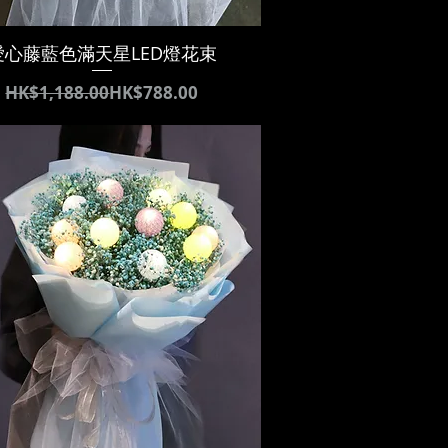
愛心藤藍色滿天星LED燈花束
通常価格
セール価格
HK$1,188.00
HK$788.00