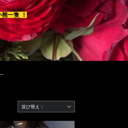
小熊一隻 ！
--
並び替え：