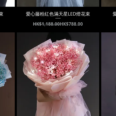
束
愛心藤粉紅色滿天星LED燈花束
通常価格
セール価格
HK$1,188.00
HK$788.00