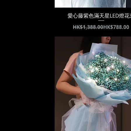
愛心藤紫色滿天星LED燈花
通常価格
セール価格
HK$1,388.00
HK$788.00