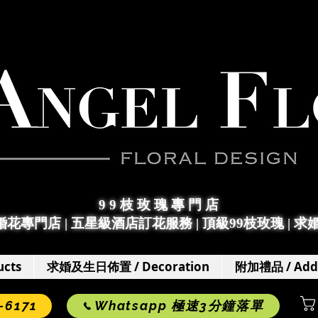
9 9 枝 玫 瑰 專 門 店
求婚花專門店
|
五星級酒店訂花服務 | 頂級99枝玫瑰 |
求
cts
求婚及生日佈置 / Decoration
附加禮品 / Add
6171
Whatsapp 極速3分鐘落單