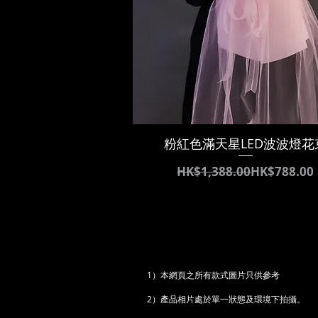
粉紅色滿天星LED波波燈花
通常価格
セール価格
HK$1,388.00
HK$788.00
1）本網頁之所有款式圖片只供參考
2）產品相片處於單一狀態及環境下拍攝。