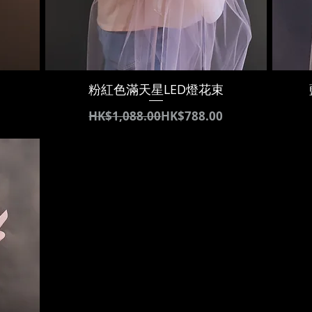
粉紅色滿天星LED燈花束
通常価格
セール価格
HK$1,088.00
HK$788.00