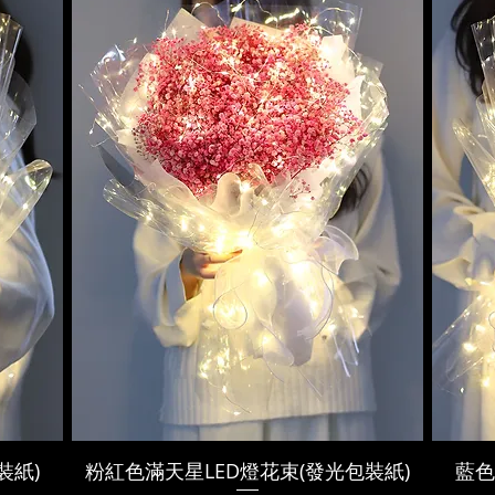
裝紙)
粉紅色滿天星LED燈花束(發光包裝紙)
藍色