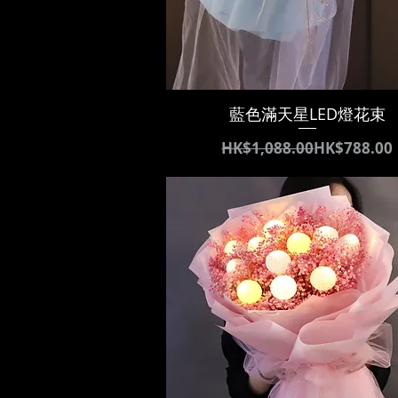
藍色滿天星LED燈花束
通常価格
セール価格
HK$1,088.00
HK$788.00