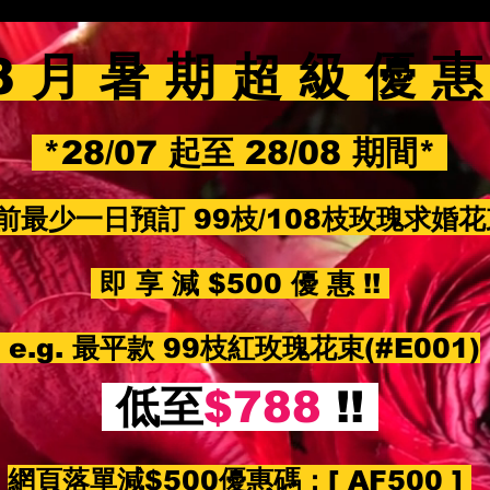
8 月 暑 期 超 級 優 
*28/07 起至 28/08 期間*
前最少一日預訂 99枝/108枝玫瑰求婚
即 享 減 $500 優 惠 !!
e.g. 最平款 99枝紅玫瑰花束(#E001)
低至
$788
!!
網頁落單減$500優惠碼：
[ AF500 ]