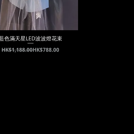
藍色滿天星LED波波燈花束
通常価格
セール価格
HK$1,188.00
HK$788.00