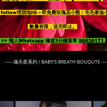
follow埋我地IG～即免費玫瑰花小熊 / 毛毛泰迪
數量有限，送完即止。
>> 懶人Whatsapp 極速3分鐘落單
96636171
------滿天星系列 / BABY'S BREATH BOUQUTE ----