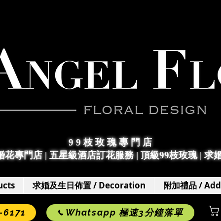
9 9 枝 玫 瑰 專 門 店
求婚花專門店
|
五星級酒店訂花服務 | 頂級99枝玫瑰 |
求
cts
求婚及生日佈置 / Decoration
附加禮品 / Add
6171
Whatsapp 極速3分鐘落單