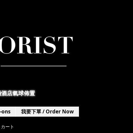
婚酒店氣球佈置
-ons
我要下單 / Order Now
カート