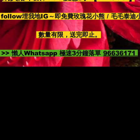
follow埋我地IG～即免費玫瑰花小熊 / 毛毛泰迪
數量有限，送完即止。
>> 懶人Whatsapp 極速3分鐘落單
96636171