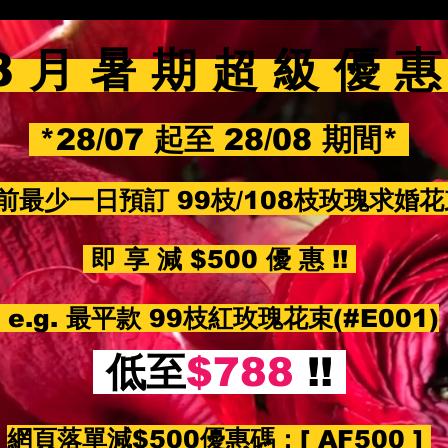
8 月 暑 期 超 級 優 
*28/07 起至 28/08 期間*
前最少一日預訂 99枝/108枝玫瑰求婚
即 享 減 $500 優 惠 !!
e.g. 最平款 99枝紅玫瑰花束(#E001)
低至
$788
!!
網頁落單減$500優惠碼：
[ AF500 ]