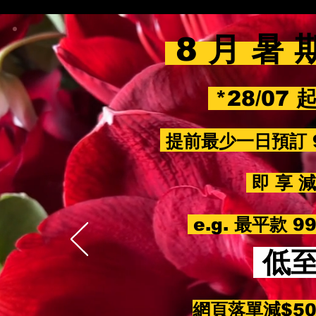
8 月 暑 
*28/07 
提前最少一日預訂 
即 享 減 
e.g. 最平款 
低
網頁落單減$5