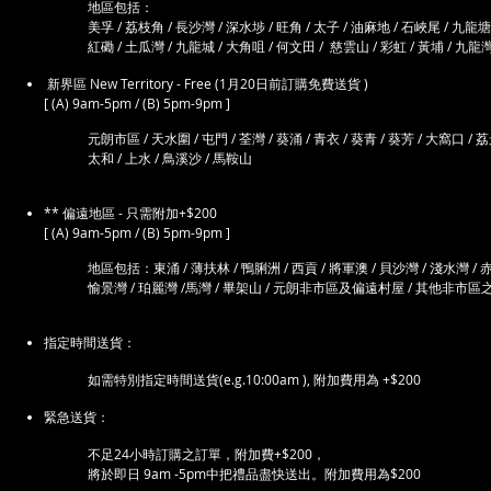
地區包括：
​美孚 / 荔枝角 / 長沙灣 / 深水埗 / 旺角 / 太子 / 油麻地 / 石峽尾 / 九龍塘 
紅磡 / 土瓜灣 / 九龍城 / 大角咀 / 何文田 / 慈雲山 / 彩虹 / 黃埔 / 九龍灣
新界區 New Territory - Free (1月20日前訂購免費送貨 )
[ (A) 9am-5pm / (B) 5pm-9pm ]
元朗市區 / 天水圍 / 屯門 / 荃灣 / 葵涌 / 青衣 / 葵青 / 葵芳 / 大窩口 / 荔景
太和 / 上水 / 鳥溪沙 / 馬鞍山
** 偏遠地區 - 只需附加+$200
[ (A) 9am-5pm / (B) 5pm-9pm ]
地區包括：東涌 / 薄扶林 / 鴨脷洲 / 西貢 / 將軍澳 / 貝沙灣 / 淺水灣 / 赤柱
愉景灣 / 珀麗灣 /馬灣 / 畢架山 / 元朗非市區及偏遠村屋 / 其他
指定時間送貨：
如需特別指定時間送貨(e.g.10:00am ), 附加費用為 +$200
緊急送貨：
​不足24小時訂購之訂單，附加費+$200，
將於即日 9am -5pm中把禮品盡快送出。附加費用為$200