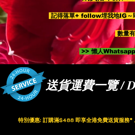
記得落單+ follow埋我地IG
數量有
>> 懶人Whatsa
送貨運費一覽 / Del
特別優惠:
訂購滿$488
即享全港免費送貨服務* / FRE