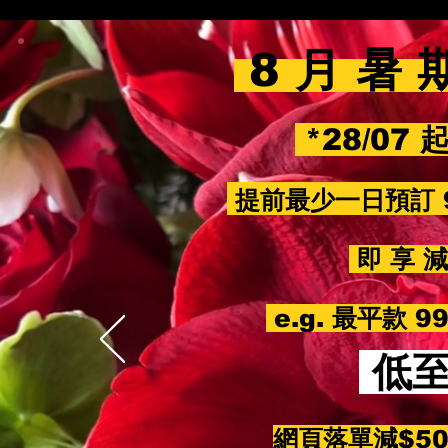
8 月 暑 
*28/07 
提前最少一日預訂 
即 享 減 
e.g. 最平款 
低
網頁落單減$5