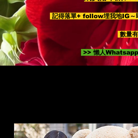
記得落單+ follow埋我地IG
數量有
>> 懶人Whatsa