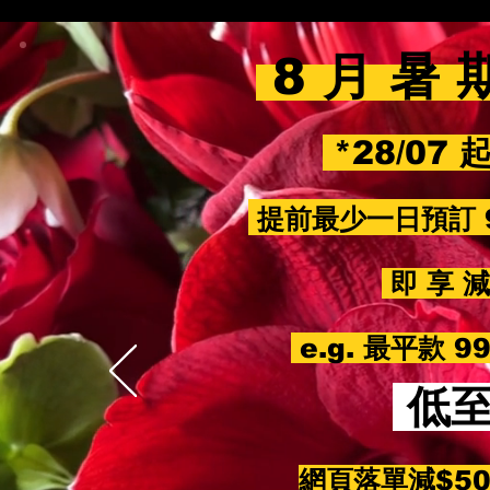
8 月 暑 
*28/07 
提前最少一日預訂 
即 享 減 
e.g. 最平款 
低
網頁落單減$5