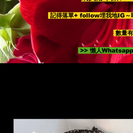
記得落單+ follow埋我地IG
數量有
>> 懶人Whatsa