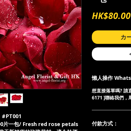
HK$80.00
カ
懶人操作 What
想直接落單嗎? 請直接發
6171 ]聯絡我
 #PT001
付款方式：
包/ Fresh red rose petals