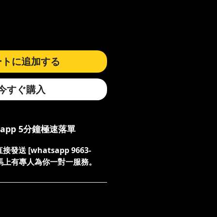
価
格
ートに追加する
今すぐ購入
sapp 5分鐘極速落單
送 [whatsapp 9663-
們，馬上有專人為你一對一服務。