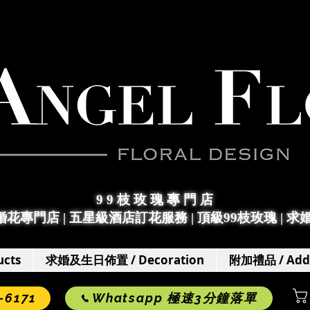
9 9 枝 玫 瑰 專 門 店
求婚花專門店
|
五星級酒店訂花服務 | 頂級99枝玫瑰 |
求
cts
求婚及生日佈置 / Decoration
附加禮品 / Add
6171
Whatsapp 極速3分鐘落單