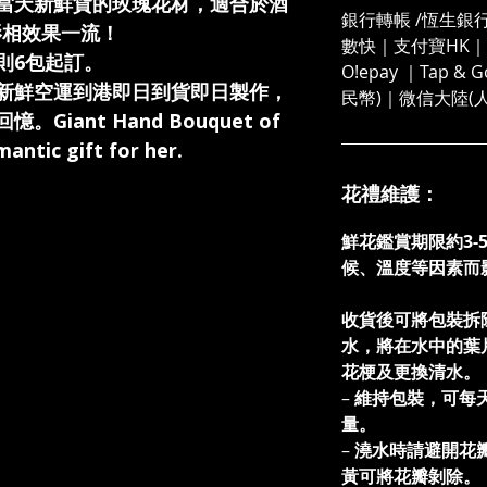
當天新鮮貨的玫瑰花材，適合於酒
銀行轉帳 /恆生銀行
卡影相效果一流！
數快｜支付寶HK｜微
則6包起訂。
O!epay ｜Tap &
新鮮空運到港即日到貨即日製作，
民幣)｜微信大陸(
iant Hand Bouquet of
antic gift for her.
花禮維護：
鮮花鑑賞期限約3-
候、溫度等因素而
收貨後可將包裝拆
水，將在水中的葉
花梗及更換清水
–
維持包裝，可每
量。
–
澆水時請避開花
黃可將花瓣剝除。