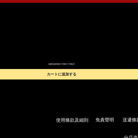
免費送貨A時段 9:00am~5:00pm
カートに追加する
使用條款及細則
免責聲明
送遞條
分店資