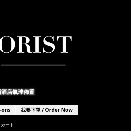
婚酒店氣球佈置
-ons
我要下單 / Order Now
カート