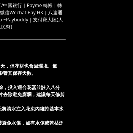
/中國銀行｜Payme 轉帳｜轉
信Wechat Pay HK｜八達通
 Go ~Paybuddy｜支付寶大陸(人
人民幣)
5天，但花材也會因環境、氣
影響其保存天數。
除，投入適合花器並註入八分
片去除避免腐爛，建議每天修剪
。
天將清水注入花束內維持基本水
瓣避免水傷，如有水傷或乾枯泛