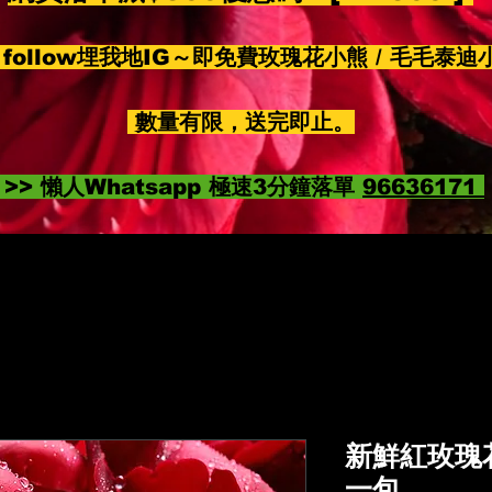
follow埋我地IG～即免費玫瑰花小熊 / 毛毛泰迪
數量有限，送完即止。
>> 懶人Whatsapp 極速3分鐘落單
96636171
新鮮紅玫瑰花瓣
一包