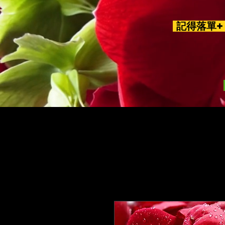
記得落單+ 