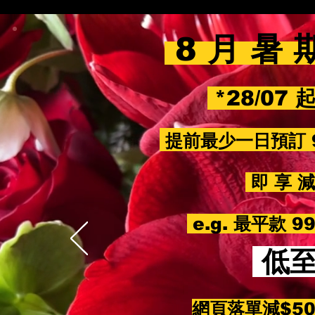
8 月 暑 
*28/07 
提前最少一日預訂 
即 享 減 
e.g. 最平款 
低
網頁落單減$5