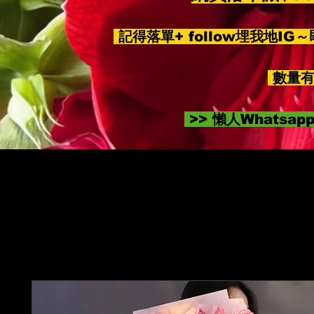
記得落單+ follow埋我地IG
數量有
>> 懶人Whatsa