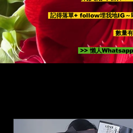
記得落單+ follow埋我地IG
數量有
>> 懶人Whatsa