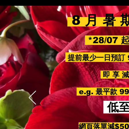
8 月 暑 
*28/07 
提前最少一日預訂 
即 享 減 
e.g. 最平款 
低
網頁落單減$5