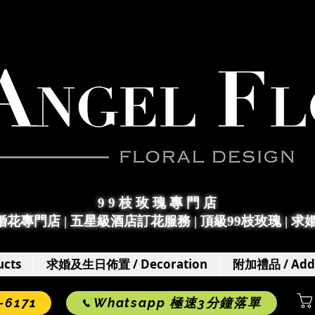
9 9 枝 玫 瑰 專 門 店
求婚花專門店
|
五星級酒店訂花服務 | 頂級99枝玫瑰 |
求
cts
求婚及生日佈置 / Decoration
附加禮品 / Add
6171
Whatsapp 極速3分鐘落單