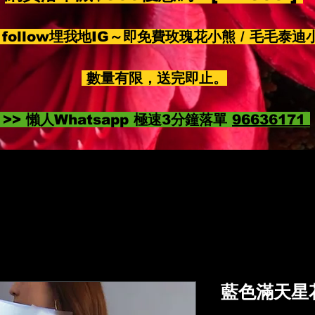
follow埋我地IG～即免費玫瑰花小熊 / 毛毛泰迪
數量有限，送完即止。
>> 懶人Whatsapp 極速3分鐘落單
96636171
藍色滿天星