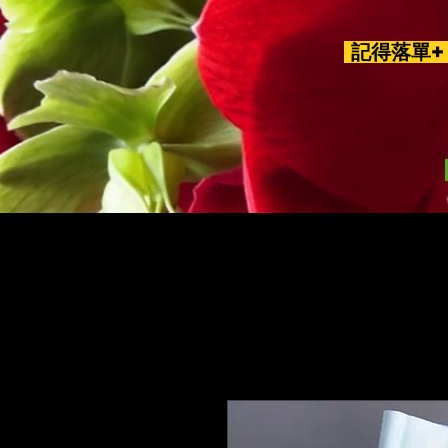
記得落單+ 