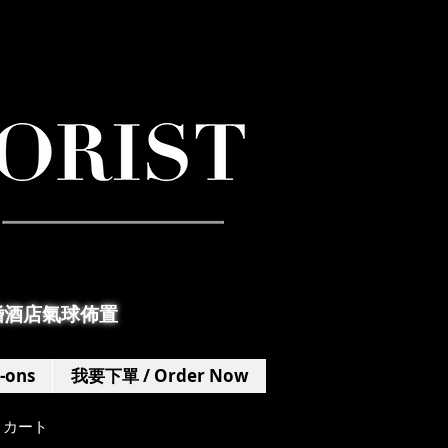
婚酒店氣球佈置
-ons
我要下單 / Order Now
カート