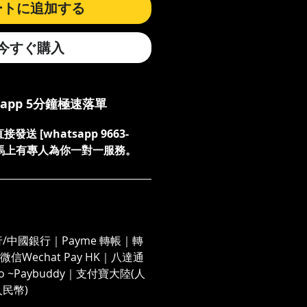
ートに追加する
今すぐ購入
sapp 5分鐘極速落單
送 [whatsapp 9663-
們，馬上有專人為你一對一服務。
/中國銀行｜Payme 轉帳｜轉
信Wechat Pay HK｜八達通
 Go ~Paybuddy｜支付寶大陸(人
人民幣)