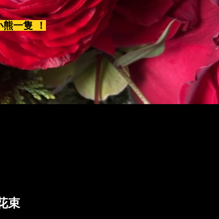
小熊一隻 ！
花束