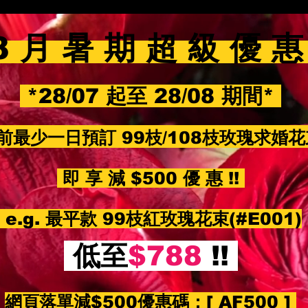
8 月 暑 期 超 級 優 
*28/07 起至 28/08 期間*
前最少一日預訂 99枝/108枝玫瑰求婚
即 享 減 $500 優 惠 !!
e.g. 最平款 99枝紅玫瑰花束(#E001)
低至
$788
!!
網頁落單減$500優惠碼：
[ AF500 ]