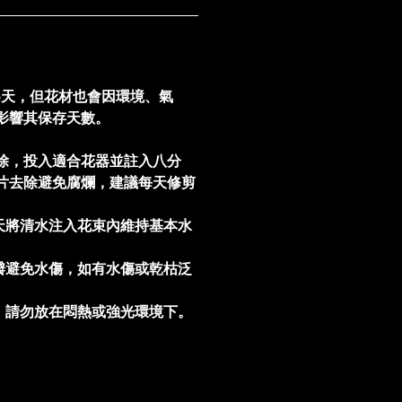
5天，但花材也會因環境、氣
影響其保存天數。
除，投入適合花器並註入八分
片去除避免腐爛，建議每天修剪
。
天將清水注入花束內維持基本水
瓣避免水傷，如有水傷或乾枯泛
，請勿放在悶熱或強光環境下。