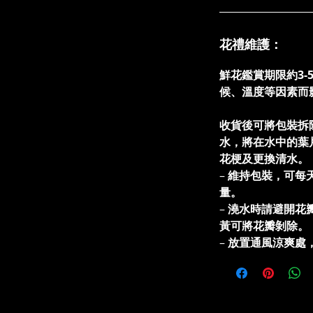
花禮維護：
鮮花鑑賞期限約3-
候、溫度等因素而
收貨後可將包裝拆
水，將在水中的葉
花梗及更換清水
–
維持包裝，可每
量。
–
澆水時請避開花
黃可將花瓣剝除。
–
放置通風涼爽處