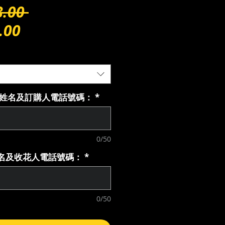
通
.00 
セ
常
.00
ー
価
ル
格
価
購人姓名及訂購人電話號碼：
*
格
0/50
花人名及收花人電話號碼：
*
0/50