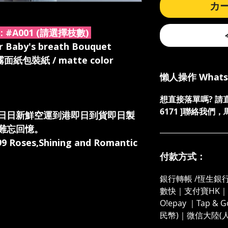
カ
:
#A001 (請選擇枝數)
Baby's breath Bouquet
霧面紙包裝紙 / matte color
懶人操作 What
想直接落單嗎? 請直接發
6171 ]聯絡我
日日新鮮空運到港即日到貨即日製
難忘回憶。
99 Roses,Shining and Romantic
付款方式：
銀行轉帳 /恆生銀行
數快｜支付寶HK｜微
O!epay ｜Tap &
民幣)｜微信大陸(