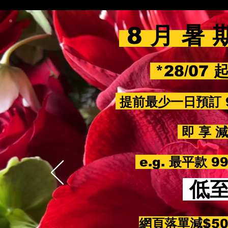
8 月 暑 
*28/07 
提前最少一日預訂 
即 享 減 
e.g. 最平款 
低
網頁落單減$5