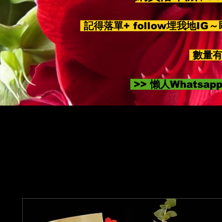
記得落單+ follow埋我地IG
數量有
>> 懶人Whatsa