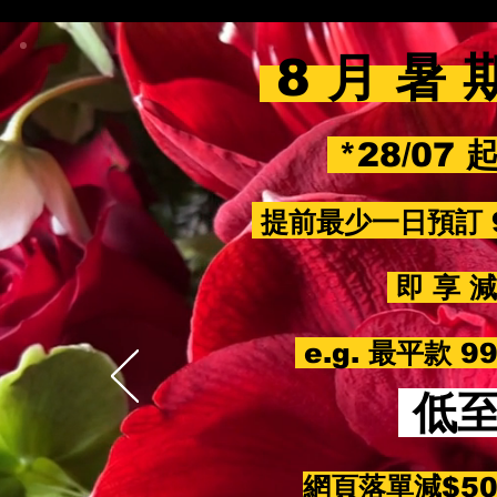
8 月 暑 
*28/07 
提前最少一日預訂 
即 享 減 
e.g. 最平款 
低
網頁落單減$5