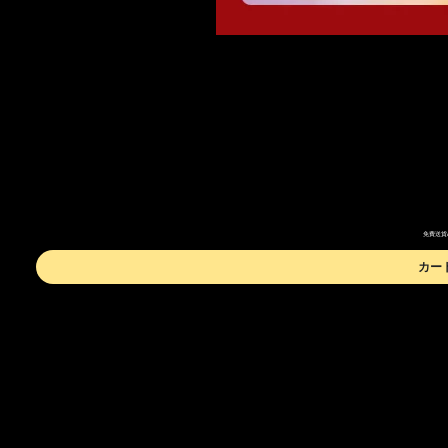
免費送貨A時
カー