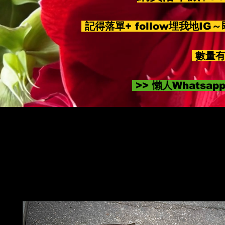
記得落單+ follow埋我地IG
數量有
>> 懶人Whatsa