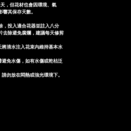
5天，但花材也會因環境、氣
影響其保存天數。
除，投入適合花器並註入八分
片去除避免腐爛，建議每天修剪
。
天將清水注入花束內維持基本水
瓣避免水傷，如有水傷或乾枯泛
，請勿放在悶熱或強光環境下。