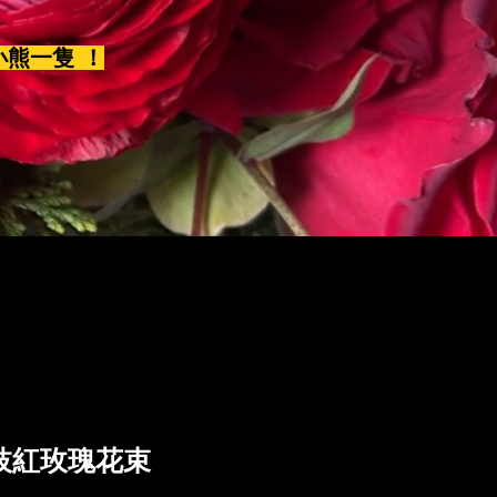
小熊一隻 ！
9枝紅玫瑰花束