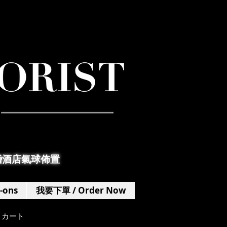
婚酒店氣球佈置
-ons
我要下單 / Order Now
カート