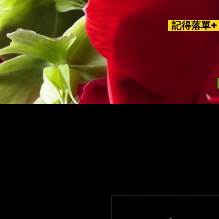
記得落單+ 