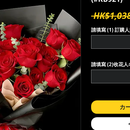
 HK$1,038
請填寫 (1) 訂
請填寫 (2)收
カ