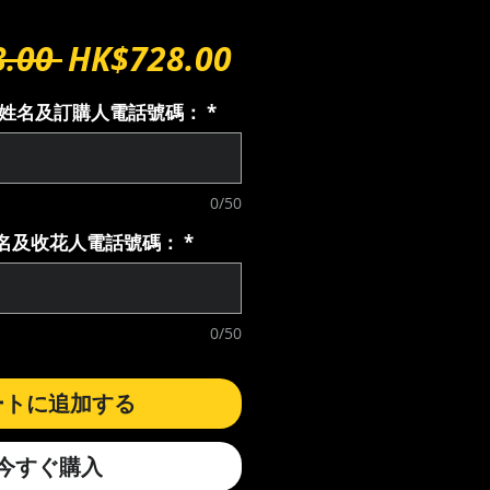
通
セ
.00 
HK$728.00
常
ー
購人姓名及訂購人電話號碼：
*
価
ル
格
価
0/50
格
花人名及收花人電話號碼：
*
0/50
ートに追加する
今すぐ購入