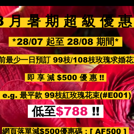
8 月 暑 期 超 級 優 
*28/07 起至 28/08 期間*
前最少一日預訂 99枝/108枝玫瑰求婚
即 享 減 $500 優 惠 !!
e.g. 最平款 99枝紅玫瑰花束(#E001)
低至
$788
!!
網頁落單減$500優惠碼：
[ AF500 ]