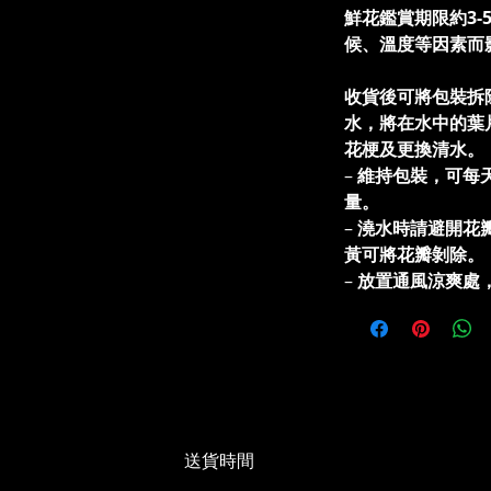
鮮花鑑賞期限約3-
候、溫度等因素而
收貨後可將包裝拆
水，將在水中的葉
花梗及更換清水
–
維持包裝，可每
量。
–
澆水時請避開花
黃可將花瓣剝除。
–
放置通風涼爽處
送貨時間