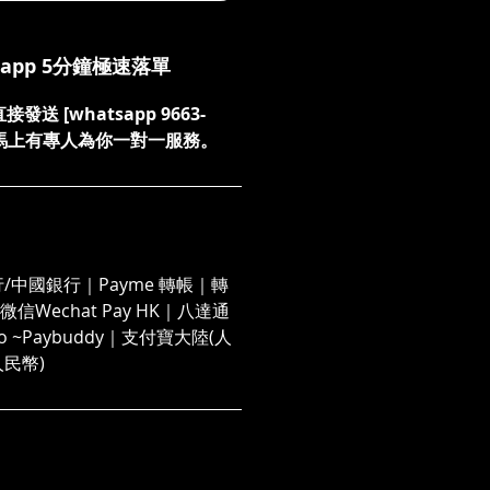
sapp 5分鐘極速落單
送 [whatsapp 9663-
們，馬上有專人為你一對一服務。
/中國銀行｜Payme 轉帳｜轉
信Wechat Pay HK｜八達通
 Go ~Paybuddy｜支付寶大陸(人
人民幣)