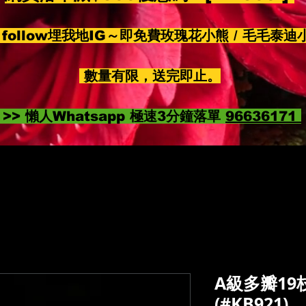
follow埋我地IG～即免費玫瑰花小熊 / 毛毛泰迪
數量有限，送完即止。
>> 懶人Whatsapp 極速3分鐘落單
96636171
A級多瓣1
(#KB921)