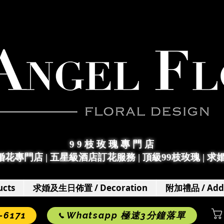
9 9 枝 玫 瑰 專 門 店
求婚花專門店
|
五星級酒店訂花服務 | 頂級99枝玫瑰 |
求
cts
求婚及生日佈置 / Decoration
附加禮品 / Add
6171
Whatsapp 極速3分鐘落單