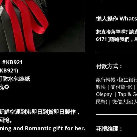
懶人操作 What
想直接落單嗎? 請直接發
6171 ]聯絡我
: #KB921
付款方式：
B921)
霧面可防水包裝紙
銀行轉帳 /恆生銀行
🌻
數快｜支付寶HK｜微
O!epay ｜Tap &
民幣)｜微信大陸(
新鮮空運到港即日到貨即日製作，
回憶。
ning and Romantic gift for her.
花禮維護：