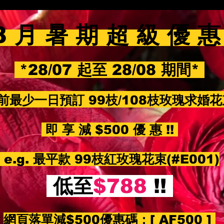
8 月 暑 期 超 級 優 
*28/07 起至 28/08 期間*
前最少一日預訂 99枝/108枝玫瑰求婚
即 享 減 $500 優 惠 !!
e.g. 最平款 99枝紅玫瑰花束(#E001)
低至
$788
!!
網頁落單減$500優惠碼：
[ AF500 ]