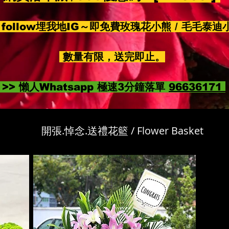
follow埋我地IG～即免費玫瑰花小熊 / 毛毛泰迪
數量有限，送完即止。
>> 懶人Whatsapp 極速3分鐘落單
96636171
開張.悼念.送禮花籃 / Flower Basket