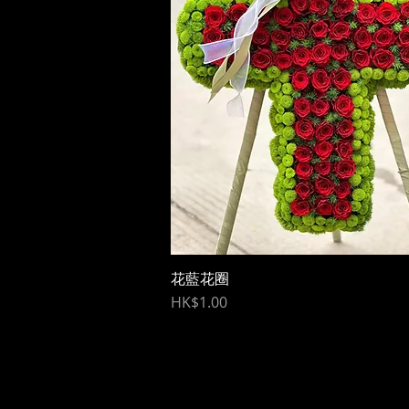
花藍花圈
快速瀏覽
價格
HK$1.00