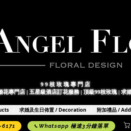
9 9 枝 玫 瑰 專 門 店
求婚花專門店
|
五星級酒店訂花服務 | 頂級99枝玫瑰 |
求
cts
求婚及生日佈置 / Decoration
附加禮品 / Add
6171
Whatsapp 極速3分鐘落單