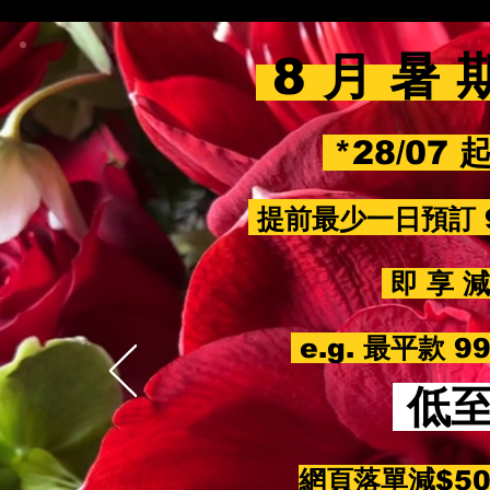
8 月 暑 
*28/07 
提前最少一日預訂 
即 享 減 
e.g. 最平款 
低
網頁落單減$5