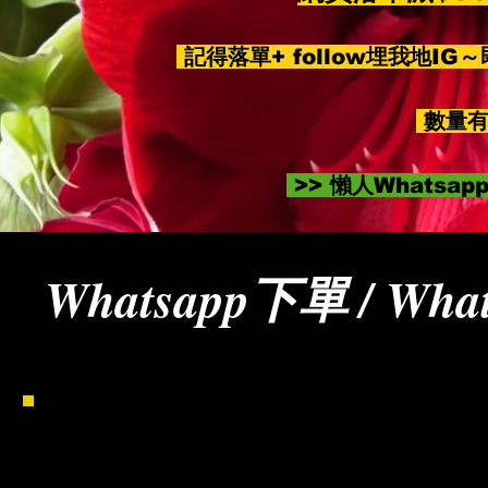
記得落單+ follow埋我地IG
數量有
>> 懶人Whatsa
Whatsapp下單 / What
請客戶使用手機加入我們的電話號碼（852）9
WhatsApp對話下單。請複製及填妥以下