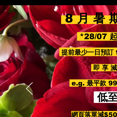
8 月 暑 
*28/07 
提前最少一日預訂 
即 享 減 
e.g. 最平款 
低
網頁落單減$5