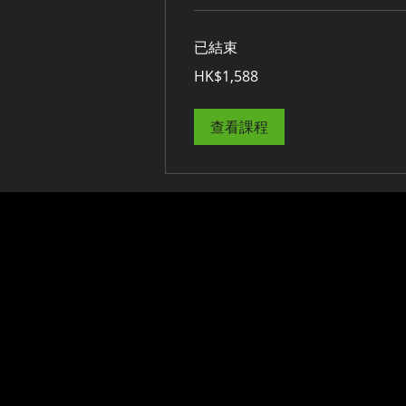
已結束
1,588
HK$1,588
港
元
查看課程