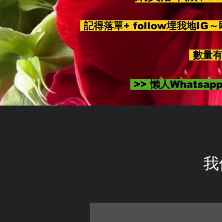
記得落單+ follow埋我地IG
數量有
>> 懶人Whatsa
我