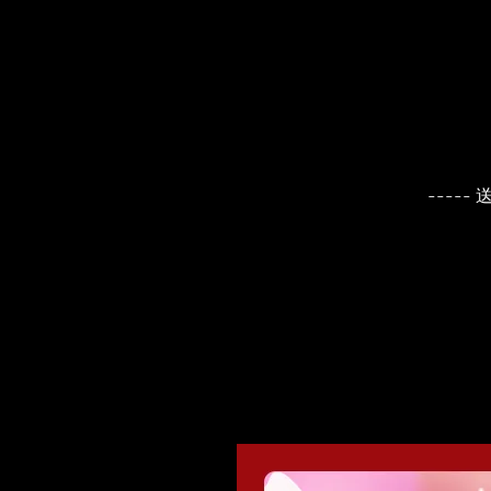
----- 