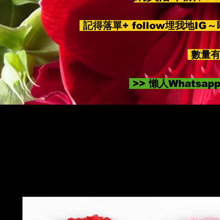
記得落單+ follow埋我地IG
數量有
>> 懶人Whatsa