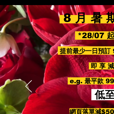
8 月 暑 
*28/07 
提前最少一日預訂 
即 享 減 
e.g. 最平款 
低
網頁落單減$5