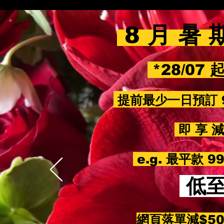
8 月 暑 
*28/07 
提前最少一日預訂 
即 享 減 
e.g. 最平款 
低
網頁落單減$5