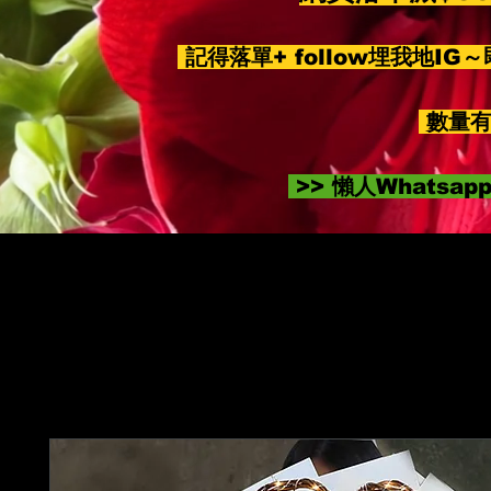
記得落單+ follow埋我地IG
數量有
>> 懶人Whatsa