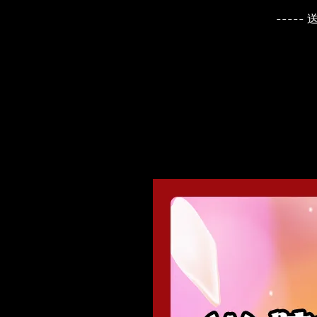
----- 