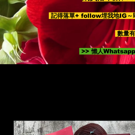
記得落單+ follow埋我地IG
數量有
>> 懶人Whatsa