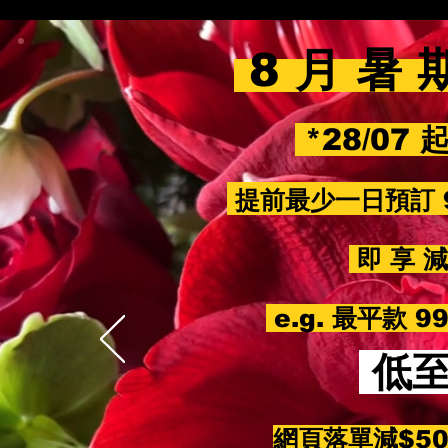
8 月 暑 
*28/07 
提前最少一日預訂 
即 享 減 
e.g. 最平款 
低
網頁落單減$5