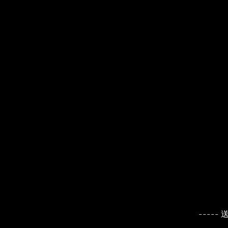
----- 