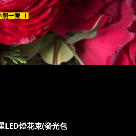
小熊一隻 ！
LED燈花束(發光包