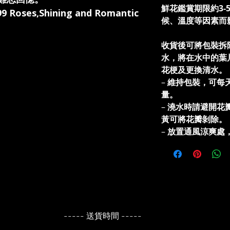
鮮花鑑賞期限約3-
99 Roses,Shining and Romantic
候、溫度等因素而
收貨後可將包裝拆
水，將在水中的葉
花梗及更換清水
–
維持包裝，可每
量。
–
澆水時請避開花
黃可將花瓣剝除。
–
放置通風涼爽處
----- 送貨時間 -----