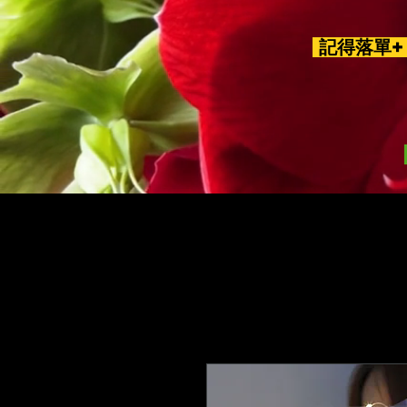
記得落單+ 