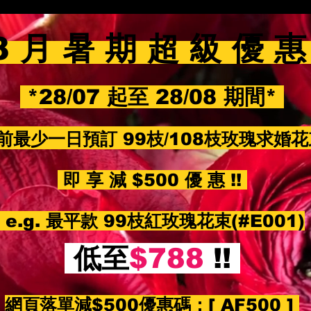
8 月 暑 期 超 級 優 
*28/07 起至 28/08 期間*
前最少一日預訂 99枝/108枝玫瑰求婚
即 享 減 $500 優 惠 !!
e.g. 最平款 99枝紅玫瑰花束(#E001)
低至
$788
!!
網頁落單減$500優惠碼：
[ AF500 ]