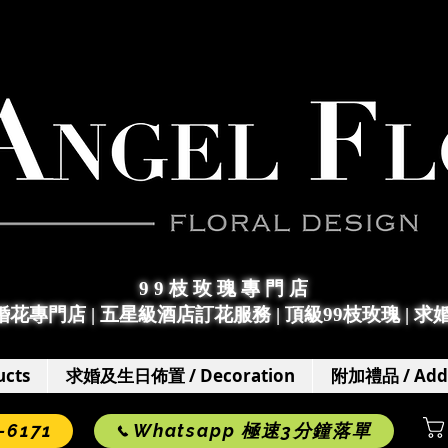
9 9 枝 玫 瑰 專 門 店
求婚花專門店
|
五星級酒店訂花服務 | 頂級99枝玫瑰 |
求
cts
求婚及生日佈置 / Decoration
附加禮品 / Add
6171
Whatsapp 極速3分鐘落單