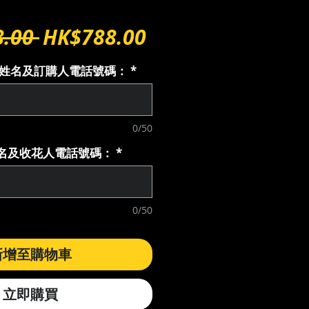
一
促
.00 
HK$788.00
般
銷
購人姓名及訂購人電話號碼：
*
價
價
格
格
0/50
花人名及收花人電話號碼：
*
0/50
新增至購物車
立即購買