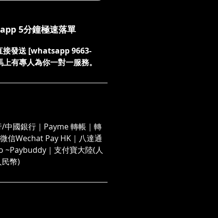
sapp 5分鐘極速落單
送 [whatsapp 9663-
們，馬上有專人為你一對一服務。
/中國銀行｜Payme 轉帳｜轉
信Wechat Pay HK｜八達通
 Go ~Paybuddy｜支付寶大陸(人
人民幣)