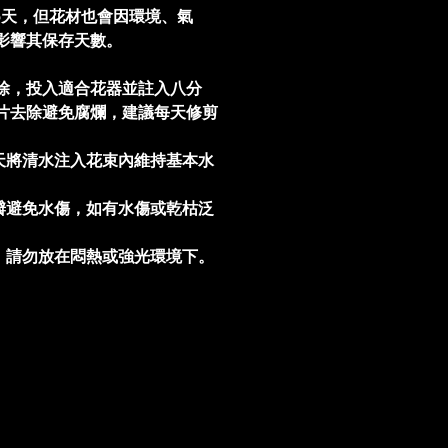
5天，但花材也會因環境、氣
影響其保存天數。
除，投入適合花器並註入八分
片去除避免腐爛，建議每天修剪
。
天將清水注入花束內維持基本水
瓣避免水傷，如有水傷或乾枯泛
，請勿放在悶熱或強光環境下。