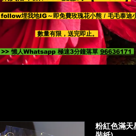
follow埋我地IG～即免費玫瑰花小熊 / 毛毛泰迪
數量有限，送完即止。
>> 懶人Whatsapp 極速3分鐘落單
96636171
粉紅色滿天星
裝紙)