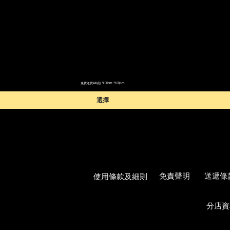
免費送貨A時段 9:00am~5:00pm
選擇
使用條款及細則
免責聲明
送遞條
分店資