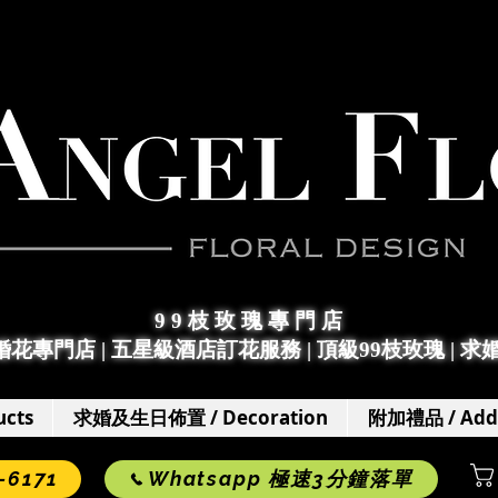
9 9 枝 玫 瑰 專 門 店
求婚花專門店
|
五星級酒店訂花服務 | 頂級99枝玫瑰 |
求
cts
求婚及生日佈置 / Decoration
附加禮品 / Add
6171
Whatsapp 極速3分鐘落單