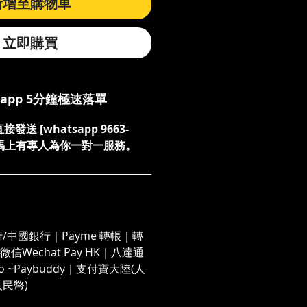
新增至購物車
立即購買
sapp 5分鐘極速落單
送 [whatsapp 9663-
們，馬上有專人為你一對一服務。
/中國銀行｜Payme 轉帳｜轉
信Wechat Pay HK｜八達通
 Go ~Paybuddy｜支付寶大陸(人
人民幣)