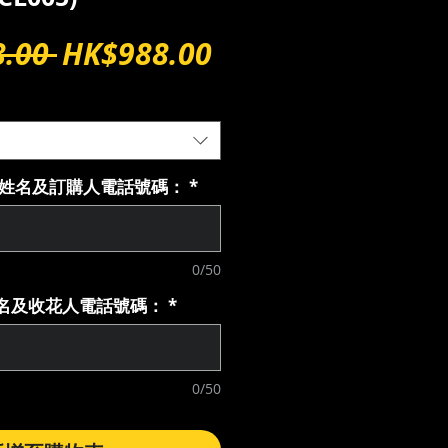
一
促
.00 
HK$988.00
般
銷
價
價
格
格
購人姓名及訂購人電話號碼：
*
0/50
花人名及收花人電話號碼：
*
0/50