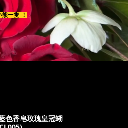
小熊一隻 ！
枝藍色香皂玫瑰皇冠蝴
L005)