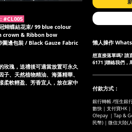
:
#CL005
結花束/ 99 blue colour
h crown & Ribbon bow
懶人操作 What
圍邊包裝 / Black Gauze Fabric
想直接落單嗎? 請直接發
6171 ]聯絡我
的玫瑰，送禮後可適當放置可永久
因子、天然植物精油、海藻精華、
樣柔軟輕盈、芳香宜人，放在家中
付款方式：
銀行轉帳 /恆生銀行
數快｜支付寶HK｜微
O!epay ｜Tap &
民幣)｜微信大陸(