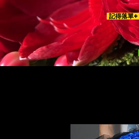
記得落單+ 