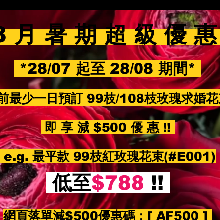
8 月 暑 期 超 級 優 
*28/07 起至 28/08 期間*
前最少一日預訂 99枝/108枝玫瑰求婚
即 享 減 $500 優 惠 !!
e.g. 最平款 99枝紅玫瑰花束(#E001)
低至
$788
!!
網頁落單減$500優惠碼：
[ AF500 ]