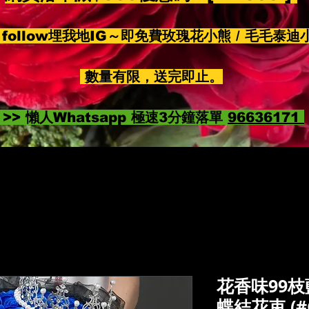
follow埋我地IG～即免費玫瑰花小熊 / 毛毛泰迪
數量有限，送完即止。
>> 懶人Whatsapp 極速3分鐘落單
96636171
花香味99
蝶結花束 (#C