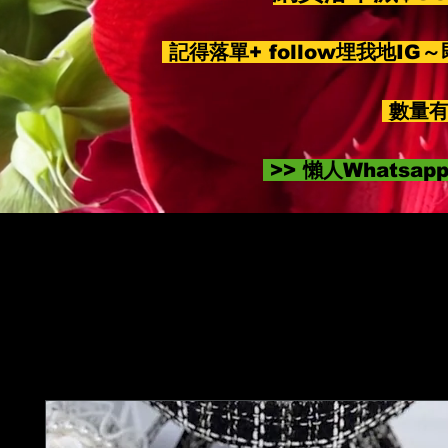
記得落單+ follow埋我地IG
數量有
>> 懶人Whatsa