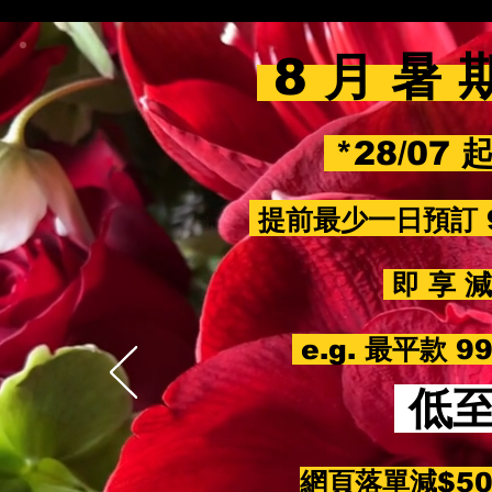
8 月 暑 
*28/07 
提前最少一日預訂 
即 享 減 
e.g. 最平款 
低
網頁落單減$5