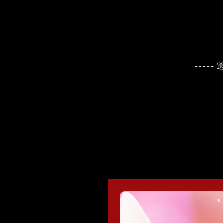
----- 