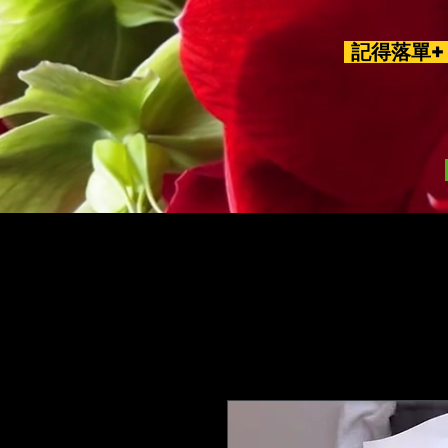
記得落單+ 