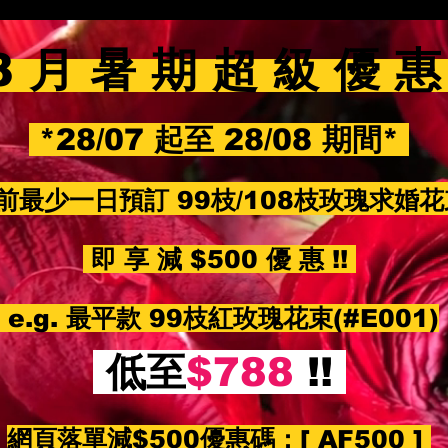
8 月 暑 期 超 級 優 
*28/07 起至 28/08 期間*
前最少一日預訂 99枝/108枝玫瑰求婚
即 享 減 $500 優 惠 !!
e.g. 最平款 99枝紅玫瑰花束(#E001)
低至
$788
!!
網頁落單減$500優惠碼：
[ AF500 ]