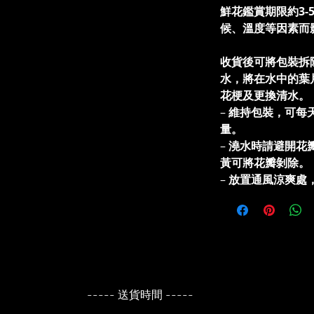
鮮花鑑賞期限約3-
候、溫度等因素而
收貨後可將包裝拆
水，將在水中的葉
花梗及更換清水
–
維持包裝，可每
量。
–
澆水時請避開花
黃可將花瓣剝除。
–
放置通風涼爽處
----- 送貨時間 -----