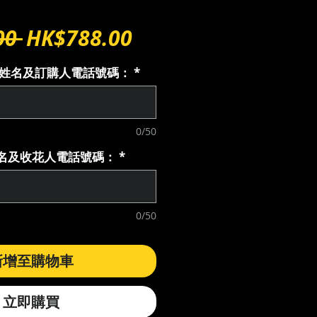
一
促
00 
HK$788.00
般
銷
購人姓名及訂購人電話號碼：
*
價
價
格
格
0/50
花人名及收花人電話號碼：
*
0/50
新增至購物車
立即購買