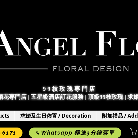
9 9 枝 玫 瑰 專 門 店
求婚花專門店
|
五星級酒店訂花服務 | 頂級99枝玫瑰 |
求
cts
求婚及生日佈置 / Decoration
附加禮品 / Add
6171
Whatsapp 極速3分鐘落單