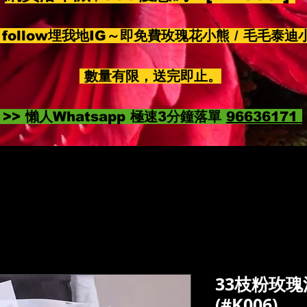
follow埋我地IG～即免費玫瑰花小熊 / 毛毛泰迪
數量有限，送完即止。
>> 懶人Whatsapp 極速3分鐘落單
96636171
33枝粉玫
(#K006)