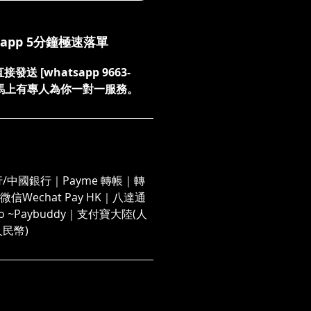
sapp 5分鐘極速落單
送 [whatsapp 9663-
們，馬上有專人為你一對一服務。
/中國銀行｜Payme 轉帳｜轉
信Wechat Pay HK｜八達通
 Go ~Paybuddy｜支付寶大陸(人
人民幣)