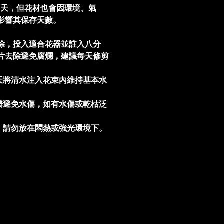
5天，但花材也會因環境、氣
影響其保存天數。
除，投入適合花器並註入八分
片去除避免腐爛，建議每天修剪
。
天將清水注入花束內維持基本水
瓣避免水傷，如有水傷或乾枯泛
，請勿放在悶熱或強光環境下。