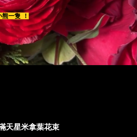
小熊一隻 ！
瑰滿天星米拿葉花束