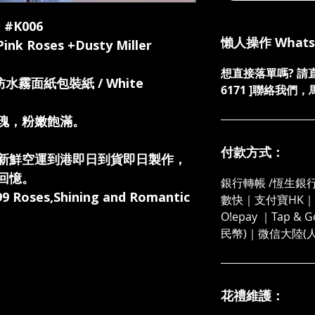
 #K006
懶人操作 What
Roses +Dusty Miller
想直接落單嗎? 請直接發
色防水霧面紙包裝紙 / White
6171 ]聯絡我
瑰，粉嫩飽滿。
付款方式：
新鮮空運到港即日到貨即日製作，
回憶。
銀行轉帳 /恆生銀行
99 Roses,Shining and Romantic
數快｜支付寶HK｜微
O!epay ｜Tap &
民幣)｜微信大陸(
花禮維護：