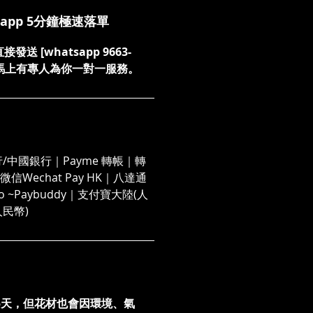
sapp 5分鐘極速落單
送 [whatsapp 9663-
們，馬上有專人為你一對一服務。
/中國銀行｜Payme 轉帳｜轉
信Wechat Pay HK｜八達通
 Go ~Paybuddy｜支付寶大陸(人
人民幣)
5天，但花材也會因環境、氣