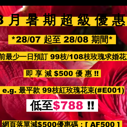
8 月 暑 期 超 級 優 
*28/07 起至 28/08 期間*
前最少一日預訂 99枝/108枝玫瑰求婚
即 享 減 $500 優 惠 !!
e.g. 最平款 99枝紅玫瑰花束(#E001)
低至
$788
!!
網頁落單減$500優惠碼：
[ AF500 ]