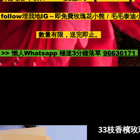
follow埋我地IG～即免費玫瑰花小熊 / 毛毛泰迪
數量有限，送完即止。
>> 懶人Whatsapp 極速3分鐘落單
96636171
33枝香檳玫瑰