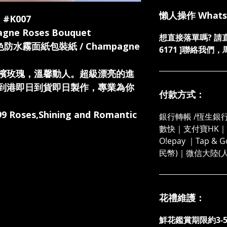
懶人操作 What
 #K007
e Roses Bouquet
想直接落單嗎? 請直接發
香檳色防水霧面紙包裝紙 / Champagne
6171 ]聯絡我
檳玫瑰，溫馨動人。超級漂亮的進
到港即日到貨即日製作，專業為你
付款方式：
99 Roses,Shining and Romantic
銀行轉帳 /恆生銀行
數快｜支付寶HK｜微
O!epay ｜Tap &
民幣)｜微信大陸(
花禮維護：
鮮花鑑賞期限約3-