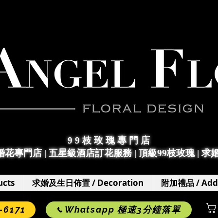
9 9 枝 玫 瑰 專 門 店
求婚花專門店
|
五星級酒店訂花服務 | 頂級99枝玫瑰 |
求
cts
求婚及生日佈置 / Decoration
附加禮品 / Add
6171
Whatsapp 極速3分鐘落單