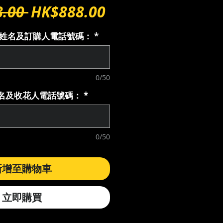
一
促
.00 
HK$888.00
般
銷
購人姓名及訂購人電話號碼：
*
價
價
格
格
0/50
花人名及收花人電話號碼：
*
0/50
新增至購物車
立即購買