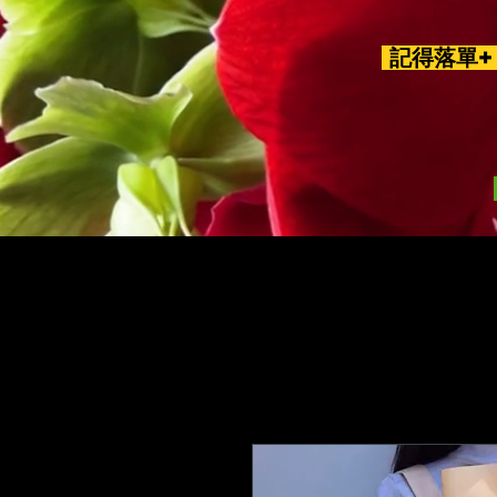
記得落單+ 