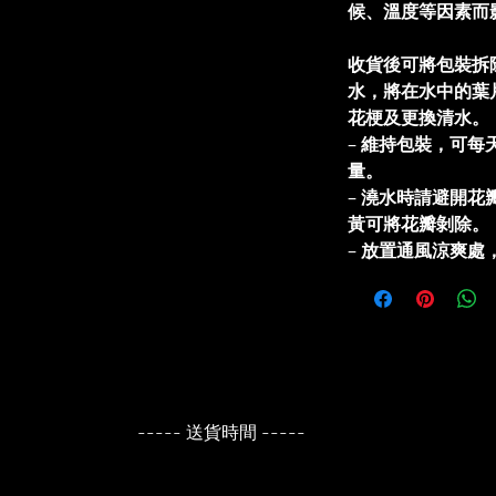
候、溫度等因素而
收貨後可將包裝拆
水，將在水中的葉
花梗及更換清水
–
維持包裝，可每
量。
–
澆水時請避開花
黃可將花瓣剝除。
–
放置通風涼爽處
----- 送貨時間 -----