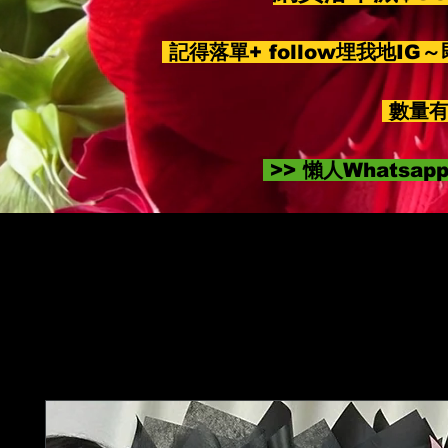
記得落單+ follow埋我地IG
數量有
>> 懶人Whatsa