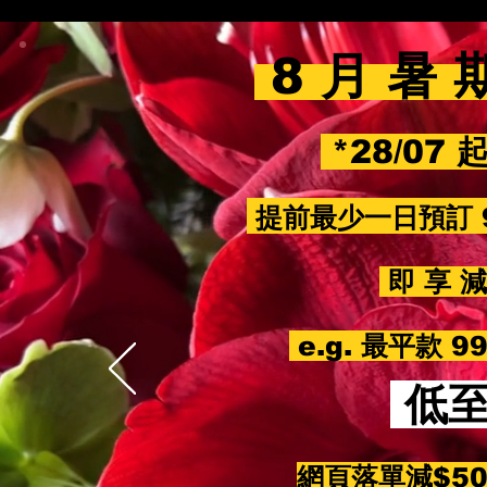
8 月 暑 
*28/07 
提前最少一日預訂 
即 享 減 
e.g. 最平款 
低
網頁落單減$5