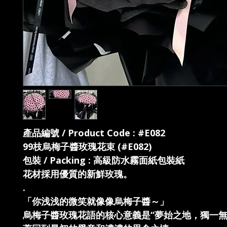
產品編號 / Product Code : #E082
99枝烏梅子醬玫瑰花束 (#E082)
包裝 / Packing : 高級防水霧面紙包裝紙
花材採用優質的新鮮玫瑰。
.
「你浅浅的微笑就像像烏梅子醬～」
烏梅子醬玫瑰花語的核心意義是“夢始之地，獨一無