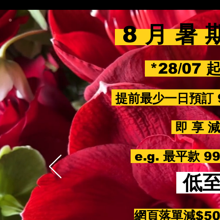
8 月 暑 
*28/07 
提前最少一日預訂 
即 享 減 
e.g. 最平款 
低
網頁落單減$5