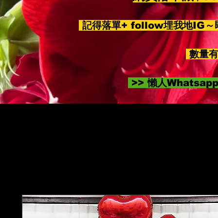
記得落單+ follow埋我地IG
數量有
>> 懶人Whatsa