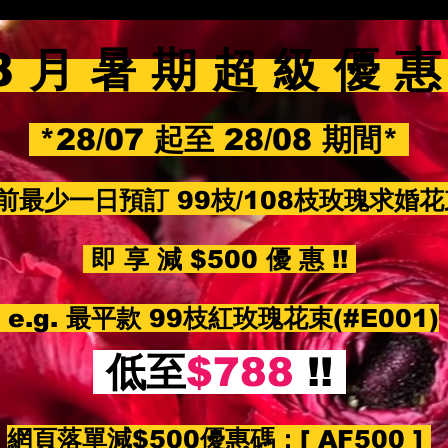
8 月 暑 期 超 級 優 
*28/07 起至 28/08 期間*
前最少一日預訂 99枝/108枝玫瑰求婚
即 享 減 $500 優 惠 !!
e.g. 最平款 99枝紅玫瑰花束(#E001)
低至
$788
!!
網頁落單減$500優惠碼：
[ AF500 ]