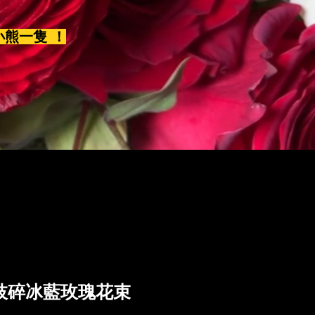
小熊一隻 ！
3枝碎冰藍玫瑰花束