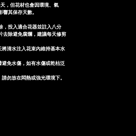
5天，但花材也會因環境、氣
影響其保存天數。
除，投入適合花器並註入八分
片去除避免腐爛，建議每天修剪
。
天將清水注入花束內維持基本水
瓣避免水傷，如有水傷或乾枯泛
，請勿放在悶熱或強光環境下。