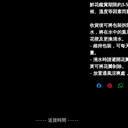
鮮花鑑賞期限約3-
候、溫度等因素而
收貨後可將包裝拆
水，將在水中的葉
花梗及更換清水
–
維持包裝，可每
量。
–
澆水時請避開花
黃可將花瓣剝除。
–
放置通風涼爽處
----- 送貨時間 -----