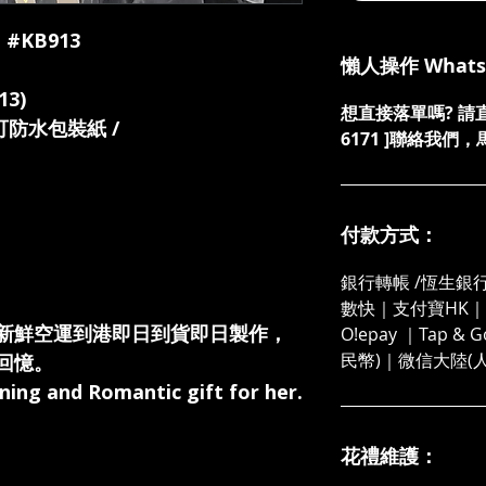
: #KB913
懶人操作 What
3)
想直接落單嗎? 請直接發
面可防水包裝紙 /
6171 ]聯絡我
付款方式：
銀行轉帳 /恆生銀行
數快｜支付寶HK｜微
新鮮空運到港即日到貨即日製作，
O!epay ｜Tap &
民幣)｜微信大陸(
回憶。
ning and Romantic gift for her.
花禮維護：