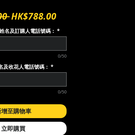
一
促
00 
HK$788.00
般
銷
購人姓名及訂購人電話號碼：
*
價
價
格
格
0/50
花人名及收花人電話號碼：
*
0/50
新增至購物車
立即購買