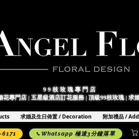
9 9 枝 玫 瑰 專 門 店
求婚花專門店
|
五星級酒店訂花服務 | 頂級99枝玫瑰 |
求
cts
求婚及生日佈置 / Decoration
附加禮品 / Add
6171
Whatsapp 極速3分鐘落單