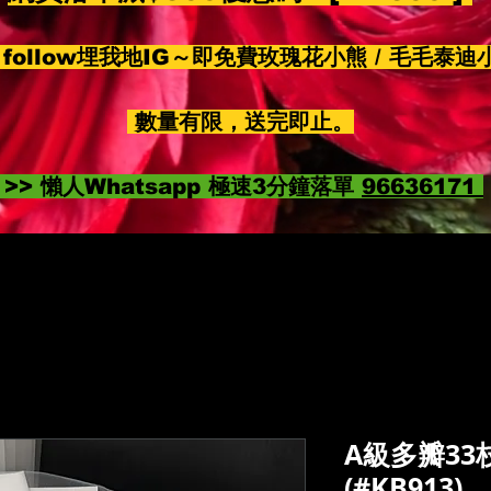
follow埋我地IG～即免費玫瑰花小熊 / 毛毛泰迪
數量有限，送完即止。
>> 懶人Whatsapp 極速3分鐘落單
96636171
A級多瓣3
(#KB913)