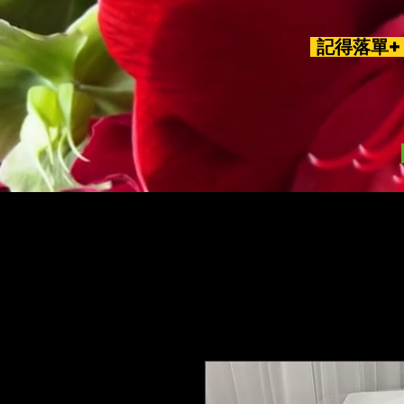
記得落單+ 