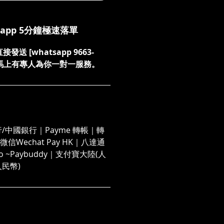
sapp 5分鐘極速落單
送 [whatsapp 9663-
們，馬上有專人為你一對一服務。
/中國銀行｜Payme 轉帳｜轉
信Wechat Pay HK｜八達通
 Go ~Paybuddy｜支付寶大陸(人
人民幣)