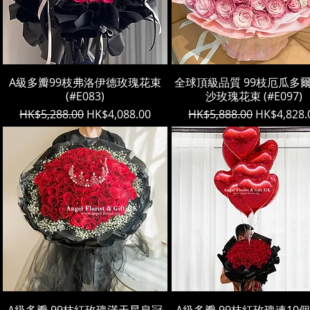
A級多瓣99枝弗洛伊德玫瑰花束
全球頂級品質 99枝厄瓜多
(#E083)
沙玫瑰花束 (#E097)
一般價格
促銷價格
一般價格
促銷價格
HK$5,288.00
HK$4,088.00
HK$5,888.00
HK$4,828.
A級多瓣 99枝紅玫瑰滿天星皇冠
A級多瓣 99枝紅玫瑰連10