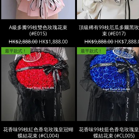
A級多瓣99枝雙色玫瑰花束
頂級稀有99枝厄瓜多爾黑
(#E015)
束 (#E017)
一般價格
促銷價格
一般價格
促銷價格
HK$2,888.00
HK$1,888.00
HK$9,888.00
HK$7,888.
最平款式！
最平款式！
花香味99枝紅色香皂玫瑰皇冠蝴
花香味99枝藍色香皂玫瑰
蝶結花束 (#CL004)
蝶結花束 (#CL005)