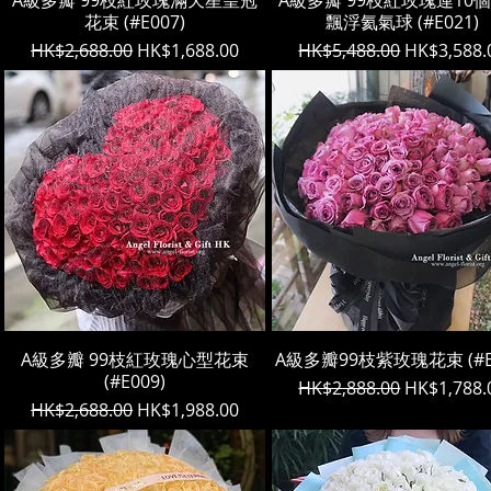
花束 (#E007)
飄浮氦氣球 (#E021)
一般價格
促銷價格
一般價格
促銷價格
HK$2,688.00
HK$1,688.00
HK$5,488.00
HK$3,588.
A級多瓣 99枝紅玫瑰心型花束
A級多瓣99枝紫玫瑰花束 (#E
(#E009)
一般價格
促銷價格
HK$2,888.00
HK$1,788.
一般價格
促銷價格
HK$2,688.00
HK$1,988.00