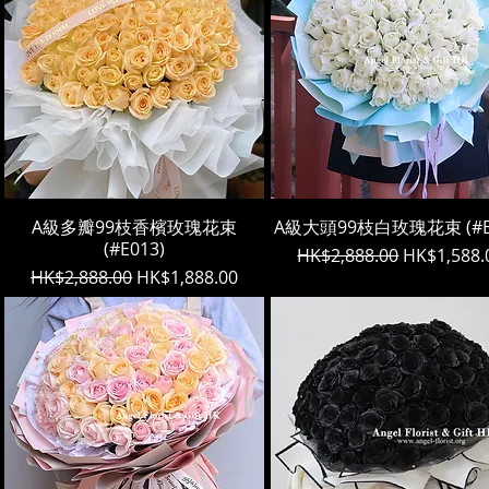
A級多瓣99枝香檳玫瑰花束
A級大頭99枝白玫瑰花束 (#E
(#E013)
一般價格
促銷價格
HK$2,888.00
HK$1,588.
一般價格
促銷價格
HK$2,888.00
HK$1,888.00